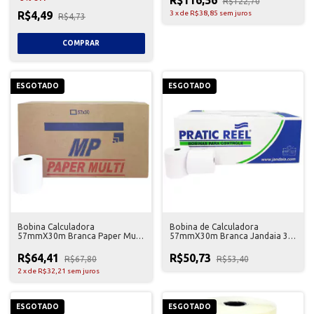
R$122,70
R$4,49
3
x
de
R$38,85
sem juros
R$4,73
ESGOTADO
ESGOTADO
Bobina Calculadora
Bobina de Calculadora
57mmX30m Branca Paper Multi
57mmX30m Branca Jandaia 30
30 Unidades
Unidades
R$64,41
R$50,73
R$67,80
R$53,40
2
x
de
R$32,21
sem juros
ESGOTADO
ESGOTADO