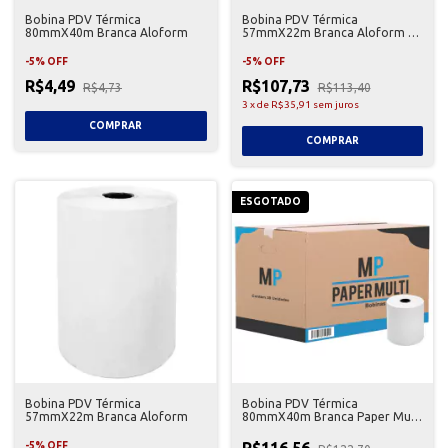
Bobina PDV Térmica
Bobina PDV Térmica
80mmX40m Branca Aloform
57mmX22m Branca Aloform 30
Unidades
-
5
%
OFF
-
5
%
OFF
R$4,49
R$107,73
R$4,73
R$113,40
3
x
de
R$35,91
sem juros
ESGOTADO
Bobina PDV Térmica
Bobina PDV Térmica
57mmX22m Branca Aloform
80mmX40m Branca Paper Multi
30 Unidades
R$116,56
-
5
%
OFF