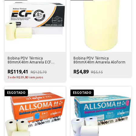
Bobina PDV Térmica
Bobina PDV Térmica
80mmX40m Amarela ECF
80mmX40m Amarela Aloform
Jandaia 30 Unidades
R$119,41
R$4,89
R$125,70
R$5,15
3
x
de
R$39,80
sem juros
ESGOTADO
ESGOTADO