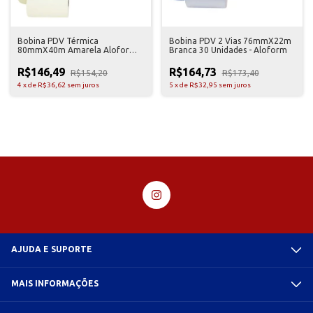
Bobina PDV Térmica
Bobina PDV 2 Vias 76mmX22m
80mmX40m Amarela Aloform
Branca 30 Unidades - Aloform
30 Unidades
R$146,49
R$164,73
R$154,20
R$173,40
4
x
de
R$36,62
sem juros
5
x
de
R$32,95
sem juros
AJUDA E SUPORTE
MAIS INFORMAÇÕES