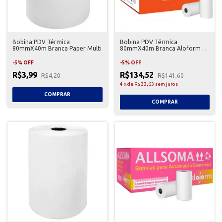
Bobina PDV Térmica
Bobina PDV Térmica
80mmX40m Branca Paper Multi
80mmX40m Branca Aloform 30
Unidades
-
5
%
OFF
-
5
%
OFF
R$3,99
R$134,52
R$4,20
R$141,60
4
x
de
R$33,63
sem juros