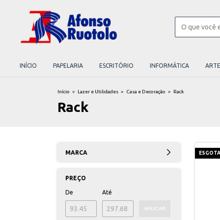
INÍCIO
PAPELARIA
ESCRITÓRIO
INFORMÁTICA
ART
Início
>
Lazer e Utilidades
>
Casa e Decoração
>
Rack
Rack
MARCA
ESGOT
PREÇO
De
Até
APLICAR