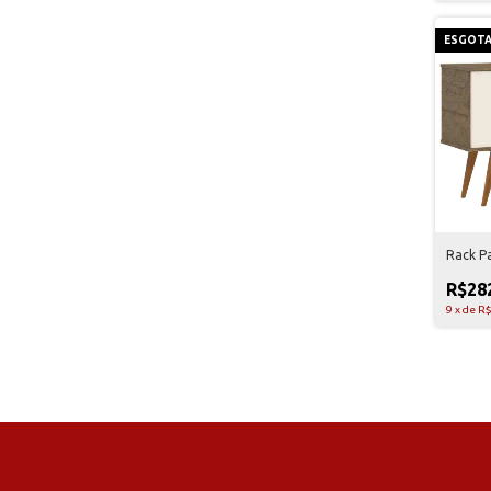
ESGOT
Rack P
R$28
9
x
de
R$