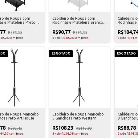
iro de Roupa com
Cabideiro de Roupa com
Cabideiro 
s e Prateleira Preto
Rodinhas e Prateleira Branco
Rodinhas e 
use
Art House
,77
R$90,77
R$104,7
R$95,55
R$95,55
30,26
sem juros
3
x
de
R$30,26
sem juros
3
x
de
R$34,9
ADO
ESGOTADO
ESGOTADO
iro de Roupa Mancebo
Cabideiro de Roupa Mancebo
Cabideiro 
hos Preto Art House
8 Ganchos Preto Western
8 Ganchos 
,78
R$108,23
R$88,78
R$93,45
R$113,93
44,39
sem juros
3
x
de
R$36,08
sem juros
2
x
de
R$44,3