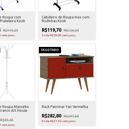
de Roupa com
Cabideiro de Roupa Inox com
Prateleira Köök
Rodinhas Köök
4
R$119,70
R$110,25
R$126,00
1
sem juros
3
x
de
R$39,90
sem juros
ESGOTADO
de Roupa Mancebo
Rack Patrimar Yan Vermelha
Branco Art House
R$282,80
R$297,68
R$93,45
9
x
de
R$31,42
sem juros
9
sem juros