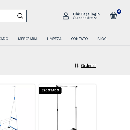
0
Olá!
Faça login
Ou cadastre-se
CADO
MERCEARIA
LIMPEZA
CONTATO
BLOG
Ordenar
ESGOTADO