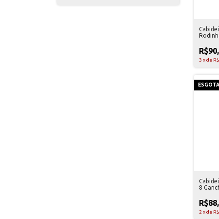
Cabide
Rodinha
Art Ho
R$90
3
x
de
R$
ESGOT
Cabide
8 Ganc
R$88
2
x
de
R$