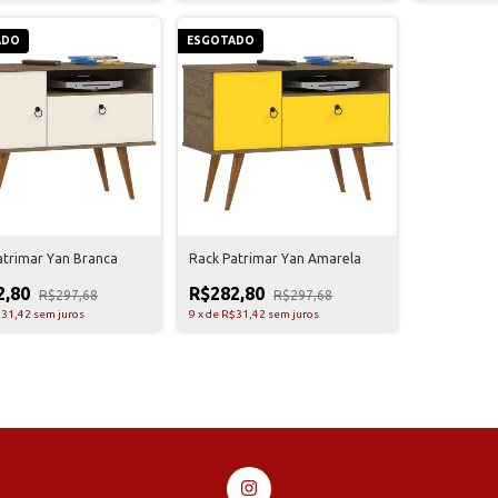
ADO
ESGOTADO
atrimar Yan Branca
Rack Patrimar Yan Amarela
2,80
R$282,80
R$297,68
R$297,68
31,42
sem juros
9
x
de
R$31,42
sem juros