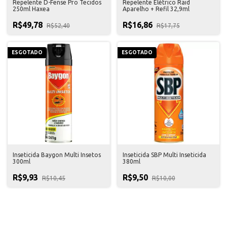
Repelente D-Fense Pro Tecidos
Repelente Elétrico Raid
250ml Haxea
Aparelho + Refil 32,9ml
R$49,78
R$16,86
R$52,40
R$17,75
ESGOTADO
ESGOTADO
Inseticida Baygon Multi Insetos
Inseticida SBP Multi Inseticida
300ml
380ml
R$9,93
R$9,50
R$10,45
R$10,00