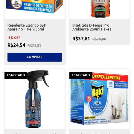
Repelente Elétrico SBP
Inseticida D-Fense Pro
Aparelho + Refil 35ml
Ambiente 250ml Haxea
R$37,81
-
5
%
OFF
R$39,80
R$24,54
R$25,83
ESGOTADO
ESGOTADO