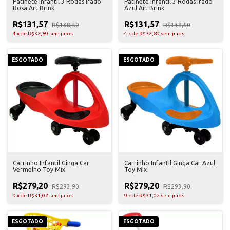
Patinete Infantil 3 Rodas Irado
Patinete Infantil 3 Rodas Irado
Rosa Art Brink
Azul Art Brink
R$131,57
R$131,57
R$138,50
R$138,50
4
x
de
R$32,89
sem juros
4
x
de
R$32,89
sem juros
ESGOTADO
ESGOTADO
Carrinho Infantil Ginga Car
Carrinho Infantil Ginga Car Azul
Vermelho Toy Mix
Toy Mix
R$279,20
R$279,20
R$293,90
R$293,90
9
x
de
R$31,02
sem juros
9
x
de
R$31,02
sem juros
ESGOTADO
ESGOTADO