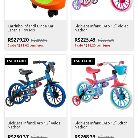
Carrinho Infantil Ginga Car
Bicicleta Infantil Aro 12" Violet
Laranja Toy Mix
Nathor
R$279,20
R$225,43
R$293,90
R$237,30
9
x
de
R$31,02
sem juros
7
x
de
R$32,20
sem juros
ESGOTADO
ESGOTADO
Bicicleta Infantil Aro 12" Veloz
Bicicleta Infantil Aro 12" Stitch
Nathor
Nathor
R$250,37
R$268,33
R$263,55
R$282,45