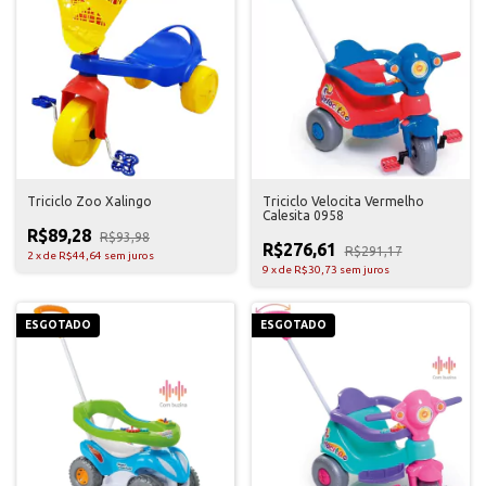
Triciclo Zoo Xalingo
Triciclo Velocita Vermelho
Calesita 0958
R$89,28
R$93,98
R$276,61
R$291,17
2
x
de
R$44,64
sem juros
9
x
de
R$30,73
sem juros
ESGOTADO
ESGOTADO