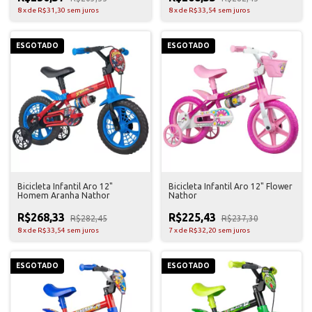
8
x
de
R$31,30
sem juros
8
x
de
R$33,54
sem juros
ESGOTADO
ESGOTADO
Bicicleta Infantil Aro 12"
Bicicleta Infantil Aro 12" Flower
Homem Aranha Nathor
Nathor
R$268,33
R$225,43
R$282,45
R$237,30
8
x
de
R$33,54
sem juros
7
x
de
R$32,20
sem juros
ESGOTADO
ESGOTADO