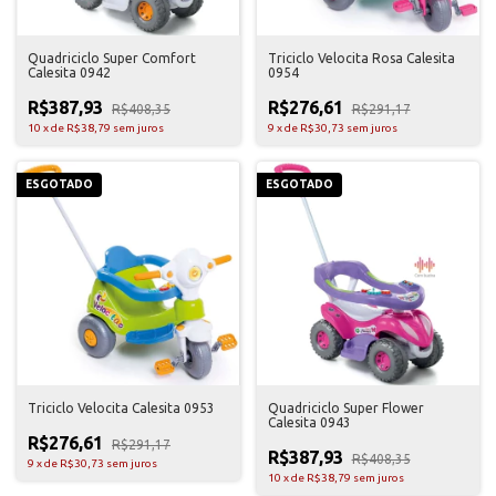
Quadriciclo Super Comfort
Triciclo Velocita Rosa Calesita
Calesita 0942
0954
R$387,93
R$276,61
R$408,35
R$291,17
10
x
de
R$38,79
sem juros
9
x
de
R$30,73
sem juros
ESGOTADO
ESGOTADO
Triciclo Velocita Calesita 0953
Quadriciclo Super Flower
Calesita 0943
R$276,61
R$291,17
R$387,93
R$408,35
9
x
de
R$30,73
sem juros
10
x
de
R$38,79
sem juros