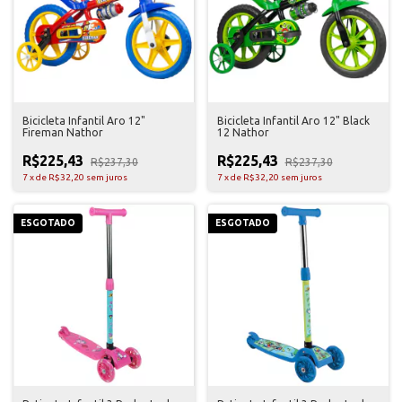
Bicicleta Infantil Aro 12"
Bicicleta Infantil Aro 12" Black
Fireman Nathor
12 Nathor
R$225,43
R$225,43
R$237,30
R$237,30
7
x
de
R$32,20
sem juros
7
x
de
R$32,20
sem juros
ESGOTADO
ESGOTADO