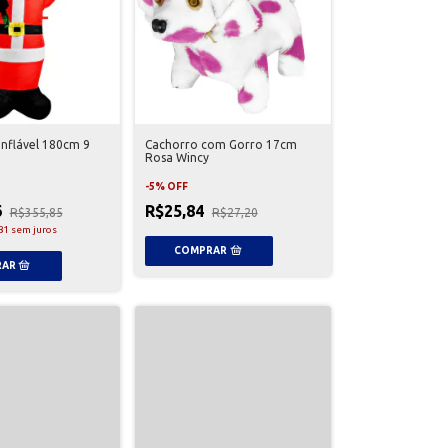
Inflável 180cm 9
Cachorro com Gorro 17cm
Rosa Wincy
-
5
%
OFF
6
R$25,84
R$355,85
R$27,20
81
sem juros