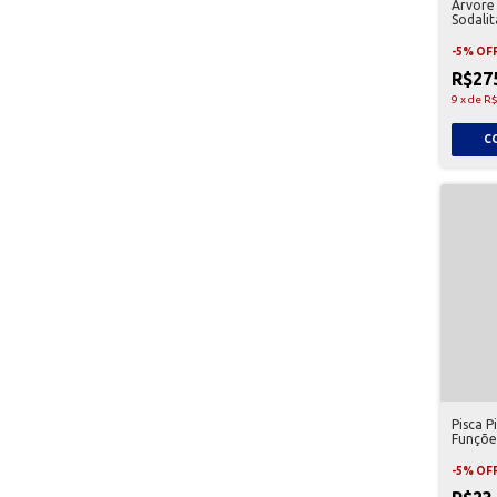
Árvore
Sodali
NTY82
-
5
%
OF
R$27
9
x
de
R$
Pisca P
Funçõe
-
5
%
OF