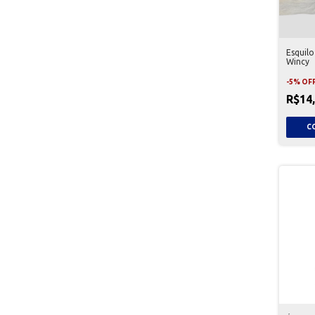
Esquil
Wincy
-
5
%
OF
R$14