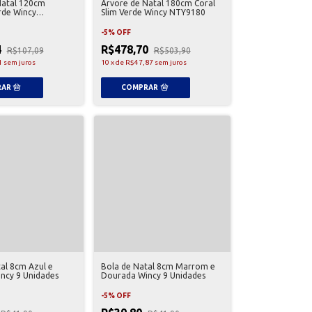
Natal 120cm
Árvore de Natal 180cm Coral
rde Wincy
Slim Verde Wincy NTY9180
-
5
%
OFF
4
R$478,70
R$107,09
R$503,90
1
sem juros
10
x
de
R$47,87
sem juros
al 8cm Azul e
Bola de Natal 8cm Marrom e
ncy 9 Unidades
Dourada Wincy 9 Unidades
-
5
%
OFF