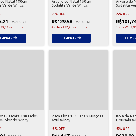
 de Natal 180cm
Árvore de Natal 150cm
Árvore de 
ta Verde Wincy
Sodalita Verde Wincy
Sodalita Ve
180
NTY82150
NTY82120
F
-
5
%
OFF
-
5
%
OFF
5,21
R$129,58
R$101,7
R$289,70
R$136,40
30,58
sem juros
4
x
de
R$32,40
sem juros
3
x
de
R$33,9
isca Cascata 100 Leds 8
Pisca Pisca 100 Leds 8 Funções
Bola de Nat
s Colorido Wincy
Azul Wincy
Dourada Wi
F
-
5
%
OFF
-
5
%
OFF