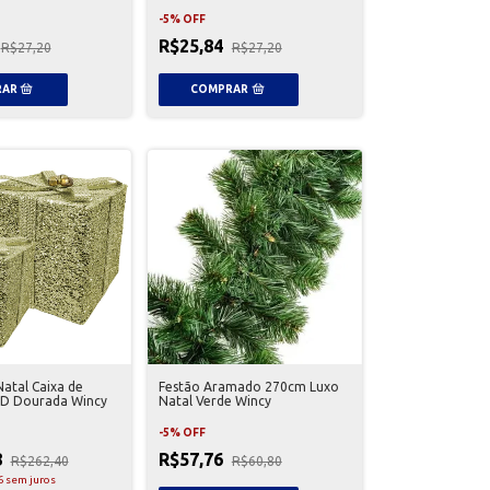
-
5
%
OFF
R$25,84
R$27,20
R$27,20
Natal Caixa de
Festão Aramado 270cm Luxo
ED Dourada Wincy
Natal Verde Wincy
-
5
%
OFF
8
R$57,76
R$262,40
R$60,80
6
sem juros