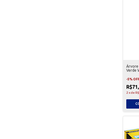
Árvore
Verde 
-
5
%
OF
R$71
2
x
de
R$