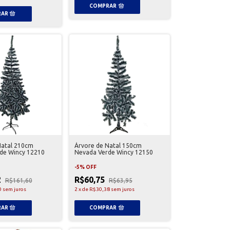
Natal 210cm
Árvore de Natal 150cm
de Wincy 12210
Nevada Verde Wincy 12150
-
5
%
OFF
2
R$60,75
R$161,60
R$63,95
0
sem juros
2
x
de
R$30,38
sem juros