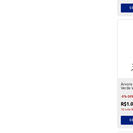
Árvore
Verde 
-
5
%
OF
R$1.
10
x
de
R