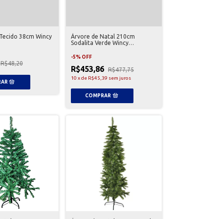
 Tecido 38cm Wincy
Árvore de Natal 210cm
Sodalita Verde Wincy
NTY82210
-
5
%
OFF
R$48,20
R$453,86
R$477,75
10
x
de
R$45,39
sem juros