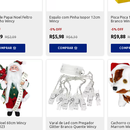
e Papai Noel Feltro
Esquilo com Pinha Isopor 12cm
Pisca Pisca
ho Wincy
Wincy
Branco Win
F
-
5
%
OFF
-
5
%
OFF
99
R$5,98
R$9,88
R$2,09
R$6,30
R
Noel 60cm Wincy
Varal de Led com Pregador
Cachorro c
023
Glitter Branco Quente Wincy
Marrom Wi