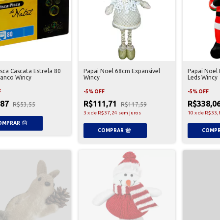
isca Cascata Estrela 80
Papai Noel 68cm Expansível
Papai Noel 
ranco Wincy
Wincy
Leds Wincy
F
-
5
%
OFF
-
5
%
OFF
,87
R$111,71
R$338,0
R$53,55
R$117,59
3
x
de
R$37,24
sem juros
10
x
de
R$33,