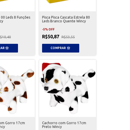
 100 Leds 8 Funções
Pisca Pisca Cascata Estrela 80
cy
Leds Branco Quente Wincy
-
5
%
OFF
R$50,87
$10,40
R$53,55
om Gorro 17cm
Cachorro com Gorro 17cm
ncy
Preto Wincy