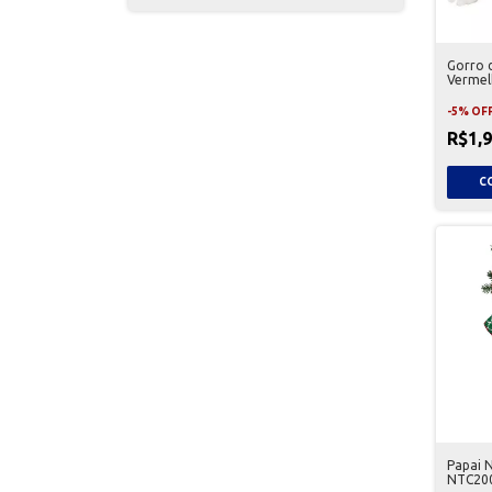
Gorro d
Vermel
-
5
%
OF
R$1,
Papai 
NTC20