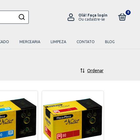
0
Olá!
Faça login
Ou cadastre-se
CADO
MERCEARIA
LIMPEZA
CONTATO
BLOG
Ordenar