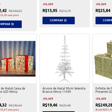
F
-
5
%
OFF
-
5
%
OFF
2,42
R$15,95
R$25,84
R$244,65
R$16,79
33,20
sem juros
 de Natal Caixa de
Árvore de Natal 90cm Selenita
Enfeite de 
te LED Wincy
Branca Wincy 11090
Presente L
F
-
5
%
OFF
-
5
%
OFF
4,32
R$19,46
R$249,2
R$246,65
R$20,48
33,47
sem juros
8
x
de
R$31,1