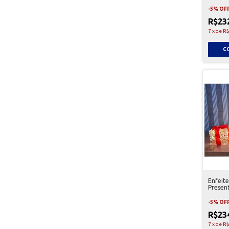
-
5
%
OF
R$23
7
x
de
R$
Enfeite
Presen
-
5
%
OF
R$23
7
x
de
R$