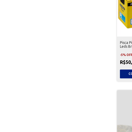
Pisca P
Leds B
-
5
%
OF
R$50