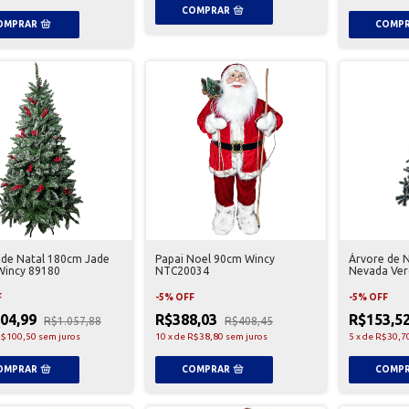
 de Natal 180cm Jade
Papai Noel 90cm Wincy
Árvore de 
Wincy 89180
NTC20034
Nevada Ver
F
-
5
%
OFF
-
5
%
OFF
004,99
R$388,03
R$153,5
R$1.057,88
R$408,45
$100,50
sem juros
10
x
de
R$38,80
sem juros
5
x
de
R$30,7