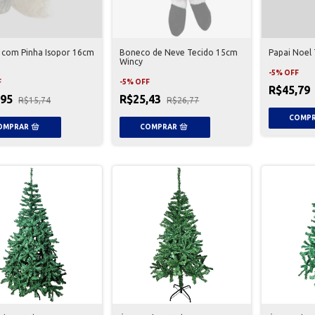
o com Pinha Isopor 16cm
Boneco de Neve Tecido 15cm
Papai Noel
Wincy
-
5
%
OFF
F
-
5
%
OFF
R$45,79
,95
R$25,43
R$15,74
R$26,77