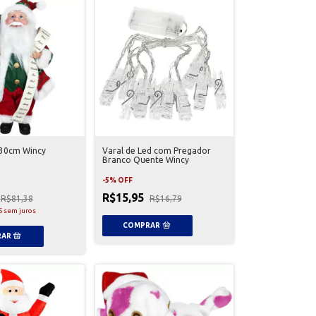
 30cm Wincy
Varal de Led com Pregador
Branco Quente Wincy
-
5
%
OFF
R$15,95
R$81,38
R$16,79
6
sem juros