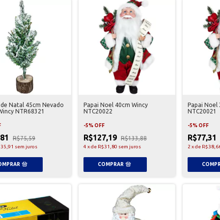
 de Natal 45cm Nevado
Papai Noel 40cm Wincy
Papai Noel
Wincy NTR68321
NTC20022
NTC20021
F
-
5
%
OFF
-
5
%
OFF
,81
R$127,19
R$77,31
R$75,59
R$133,88
35,91
sem juros
4
x
de
R$31,80
sem juros
2
x
de
R$38,6