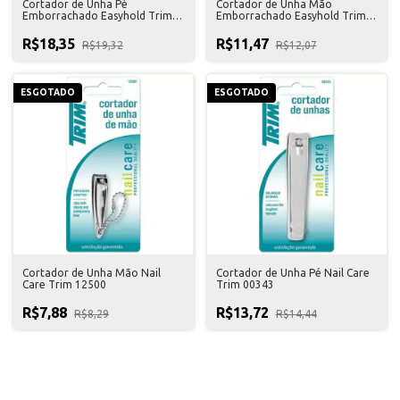
Cortador de Unha Pé
Cortador de Unha Mão
Emborrachado Easyhold Trim
Emborrachado Easyhold Trim
03289
03288
R$18,35
R$11,47
R$19,32
R$12,07
ESGOTADO
ESGOTADO
Cortador de Unha Mão Nail
Cortador de Unha Pé Nail Care
Care Trim 12500
Trim 00343
R$7,88
R$13,72
R$8,29
R$14,44