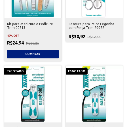
Kit para Manicure e Pedicure
Tesoura para Pelos Cegonha
Trim 00513
com Pinça Trim 20072
R$30,92
-
5
%
OFF
R$32,55
R$24,94
R$26,25
ESGOTADO
ESGOTADO