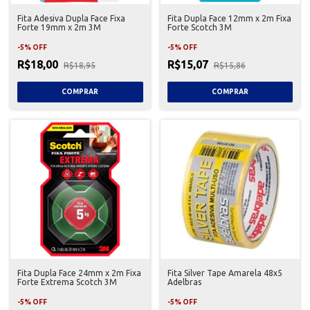
Fita Adesiva Dupla Face Fixa
Fita Dupla Face 12mm x 2m Fixa
Forte 19mm x 2m 3M
Forte Scotch 3M
-
5
%
OFF
-
5
%
OFF
R$18,00
R$15,07
R$18,95
R$15,86
Fita Dupla Face 24mm x 2m Fixa
Fita Silver Tape Amarela 48x5
Forte Extrema Scotch 3M
Adelbras
-
5
%
OFF
-
5
%
OFF