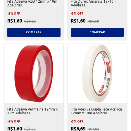
Fita Adesiva Azul 12mm x 10m
Fita Durex Amarela 12x10 -
Adelbras
Adelbras
-
5
%
OFF
-
5
%
OFF
R$1,60
R$1,60
R$1,68
R$1,68
Fita Adesiva Vermelha 12mm x
Fita Adesiva Dupla Face Acrílica
10m Adelbras
12mm x 30m Adelbras
-
5
%
OFF
-
5
%
OFF
R$1,60
R$6,69
R$1,68
R$7,04