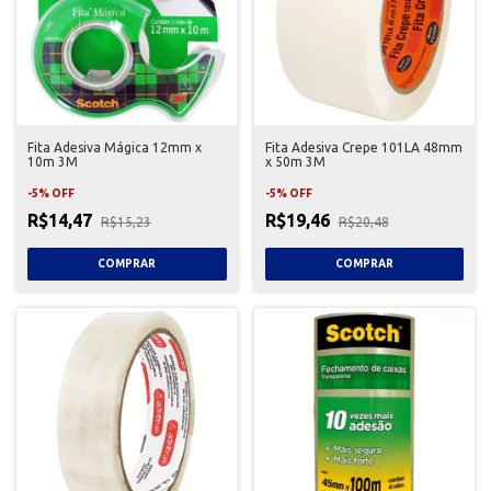
Fita Adesiva Mágica 12mm x
Fita Adesiva Crepe 101LA 48mm
10m 3M
x 50m 3M
-
5
%
OFF
-
5
%
OFF
R$14,47
R$19,46
R$15,23
R$20,48