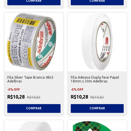
Fita Silver Tape Branca 48x5
Fita Adesiva Dupla Face Papel
Adelbras
18mm x 30m Adelbras
-
5
%
OFF
-
5
%
OFF
R$10,28
R$10,28
R$10,82
R$10,82