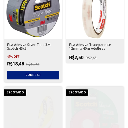
Fita Adesiva Silver Tape 3M
Fita Adesiva Transparente
Scotch 45x5
12mm x 40m Adelbras
R$2,50
-
5
%
OFF
R$2,63
R$18,46
R$19,43
ESGOTADO
ESGOTADO