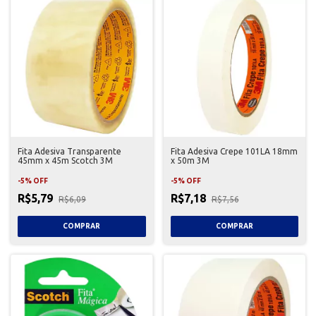
Fita Adesiva Transparente
Fita Adesiva Crepe 101LA 18mm
45mm x 45m Scotch 3M
x 50m 3M
-
5
%
OFF
-
5
%
OFF
R$5,79
R$7,18
R$6,09
R$7,56