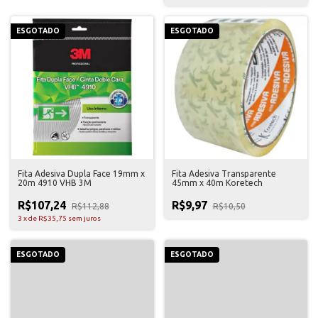
ESGOTADO
ESGOTADO
Fita Adesiva Dupla Face 19mm x
Fita Adesiva Transparente
20m 4910 VHB 3M
45mm x 40m Koretech
R$107,24
R$9,97
R$112,88
R$10,50
3
x
de
R$35,75
sem juros
ESGOTADO
ESGOTADO