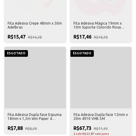
Fita Adesiva Crepe 48mm x 50m
Fita Adesiva Mágica 19mm x
Adelbras
10m Suporte Colorido Rosa
Scotch 3M
R$15,47
R$17,46
R$16,28
R$18,38
ESGOTADO
ESGOTADO
Fita Adesiva Dupla Face Espuma
Fita Adesiva Dupla Face 12mm x
18mm x 1,3m Win Paper 4
20m 4910 VHB 3M
Unidades
R$7,88
R$67,73
R$8,30
R$71,30
2
x
de
R$33,87
sem juros