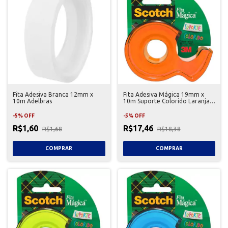
Fita Adesiva Branca 12mm x
Fita Adesiva Mágica 19mm x
10m Adelbras
10m Suporte Colorido Laranja
Scotch 3M
-
5
%
OFF
-
5
%
OFF
R$1,60
R$17,46
R$1,68
R$18,38