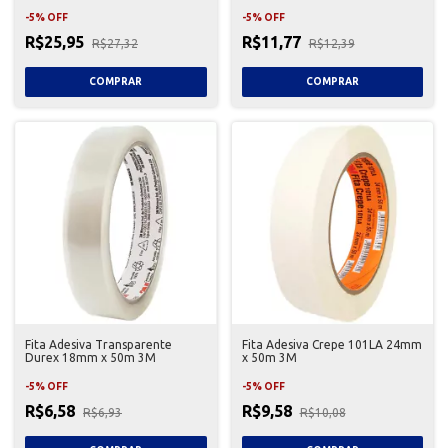
Unidades
-
5
%
OFF
-
5
%
OFF
R$25,95
R$11,77
R$27,32
R$12,39
Fita Adesiva Transparente
Fita Adesiva Crepe 101LA 24mm
Durex 18mm x 50m 3M
x 50m 3M
-
5
%
OFF
-
5
%
OFF
R$6,58
R$9,58
R$6,93
R$10,08