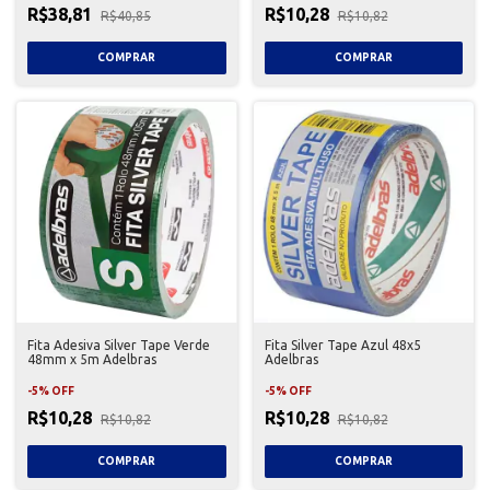
R$38,81
R$10,28
R$40,85
R$10,82
Fita Adesiva Silver Tape Verde
Fita Silver Tape Azul 48x5
48mm x 5m Adelbras
Adelbras
-
5
%
OFF
-
5
%
OFF
R$10,28
R$10,28
R$10,82
R$10,82