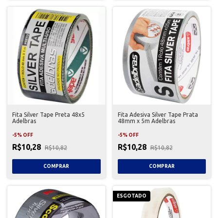
Fita Silver Tape Preta 48x5
Fita Adesiva Silver Tape Prata
Adelbras
48mm x 5m Adelbras
-
5
%
OFF
-
5
%
OFF
R$10,28
R$10,28
R$10,82
R$10,82
ESGOTADO