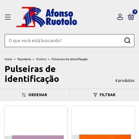
0
Início
>
Papelaria
>
Outros
>
Pulseiras de identificação
Pulseiras de
identificação
4 produtos
ORDENAR
FILTRAR