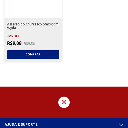
Assarápido Churrasco 5mx45cm
Wyda
-
5
%
OFF
R$9,08
R$9,56
AJUDA E SUPORTE