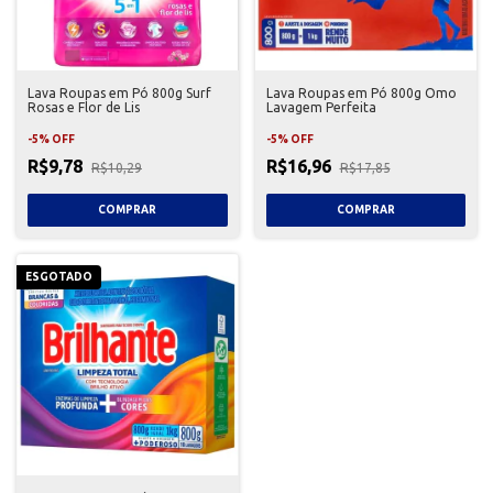
Lava Roupas em Pó 800g Surf
Lava Roupas em Pó 800g Omo
Rosas e Flor de Lis
Lavagem Perfeita
-
5
%
OFF
-
5
%
OFF
R$9,78
R$16,96
R$10,29
R$17,85
ESGOTADO