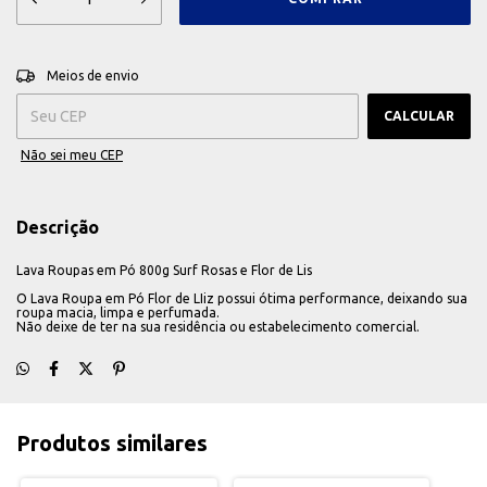
ALTERAR CEP
Entregas para o CEP:
Meios de envio
CALCULAR
Não sei meu CEP
Descrição
Lava Roupas em Pó 800g Surf Rosas e Flor de Lis
O Lava Roupa em Pó Flor de LIiz possui ótima performance, deixando sua
roupa macia, limpa e perfumada.
Não deixe de ter na sua residência ou estabelecimento comercial.
Produtos similares