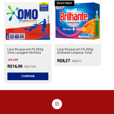
ESGOTADO
Lava Roupas em Pó 800g
Lava Roupas em Pó 800g
Omo Lavagem Perfeita
Brilhante Limpeza Total
R$8,27
-
5
%
OFF
R$8,71
R$16,96
R$17,85