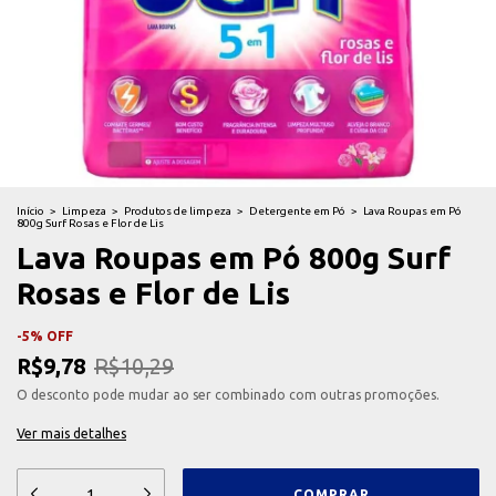
Início
>
Limpeza
>
Produtos de limpeza
>
Detergente em Pó
>
Lava Roupas em Pó
800g Surf Rosas e Flor de Lis
Lava Roupas em Pó 800g Surf
Rosas e Flor de Lis
-
5
%
OFF
R$9,78
R$10,29
O desconto pode mudar ao ser combinado com outras promoções.
Ver mais detalhes