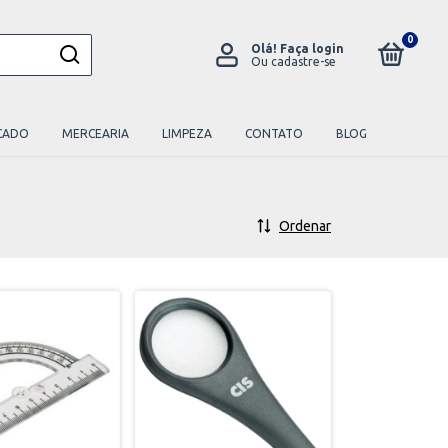
0
Olá!
Faça login
Ou cadastre-se
CADO
MERCEARIA
LIMPEZA
CONTATO
BLOG
Ordenar