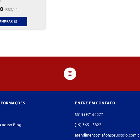
F
98
R$3,14
INFORMAÇÕES
ENTRE EM CONTATO
o
5519997160077
 nosso Blog
(19) 3651-5822
atendimento@afonsoruotolo.com.b