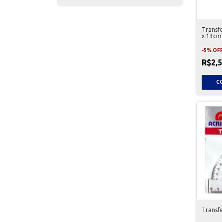
Transfe
x 13cm
-
5
%
OF
R$2,
Transf