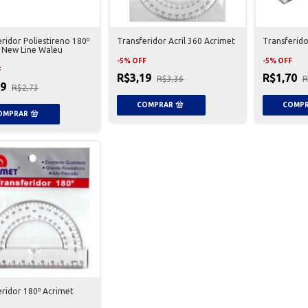
ridor Poliestireno 180º
Transferidor Acril 360 Acrimet
Transferido
 New Line Waleu
-
5
%
OFF
-
5
%
OFF
F
R$3,19
R$1,70
R$3,36
R
59
R$2,73
eridor 180º Acrimet