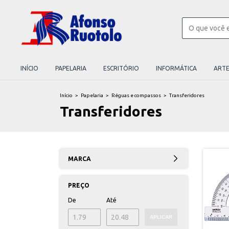
INÍCIO
PAPELARIA
ESCRITÓRIO
INFORMÁTICA
ART
Início
>
Papelaria
>
Réguas e compassos
>
Transferidores
Transferidores
MARCA
PREÇO
De
Até
APLICAR