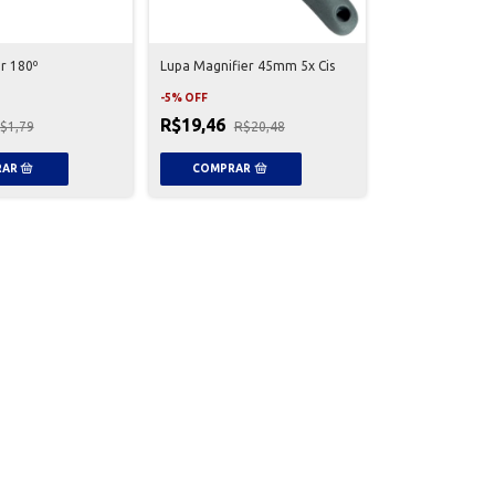
r 180º
Lupa Magnifier 45mm 5x Cis
-
5
%
OFF
R$19,46
$1,79
R$20,48