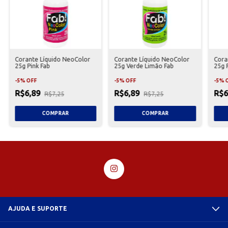
Corante Líquido NeoColor
Corante Líquido NeoColor
Cora
25g Pink Fab
25g Verde Limão Fab
25g 
-
5
%
OFF
-
5
%
OFF
-
5
%
R$6,89
R$6,89
R$6
R$7,25
R$7,25
AJUDA E SUPORTE