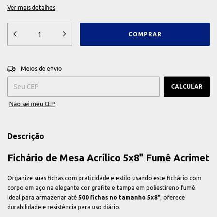
Ver mais detalhes
ALTERAR CEP
Entregas para o CEP:
Meios de envio
CALCULAR
Não sei meu CEP
Descrição
Fichário de Mesa Acrílico 5x8" Fumê Acrimet
Organize suas fichas com praticidade e estilo usando este fichário com
corpo em aço na elegante cor grafite e tampa em poliestireno fumê.
Ideal para armazenar até
500 fichas no tamanho 5x8"
, oferece
durabilidade e resistência para uso diário.