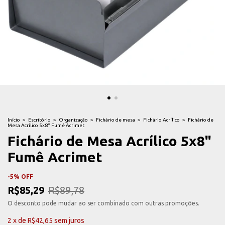
Início
>
Escritório
>
Organização
>
Fichário de mesa
>
Fichário Acrílico
>
Fichário de
Mesa Acrílico 5x8" Fumê Acrimet
Fichário de Mesa Acrílico 5x8"
Fumê Acrimet
-
5
%
OFF
R$85,29
R$89,78
O desconto pode mudar ao ser combinado com outras promoções.
2
x
de
R$42,65
sem juros