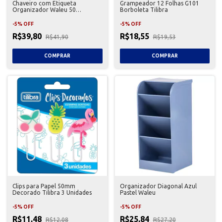
Chaveiro com Etiqueta
Grampeador 12 Folhas G101
Organizador Waleu 50
Borboleta Tilibra
Unidades
-
5
%
OFF
-
5
%
OFF
R$39,80
R$18,55
R$41,90
R$19,53
Clips para Papel 50mm
Organizador Diagonal Azul
Decorado Tilibra 3 Unidades
Pastel Waleu
-
5
%
OFF
-
5
%
OFF
R$11,48
R$25,84
R$12,08
R$27,20