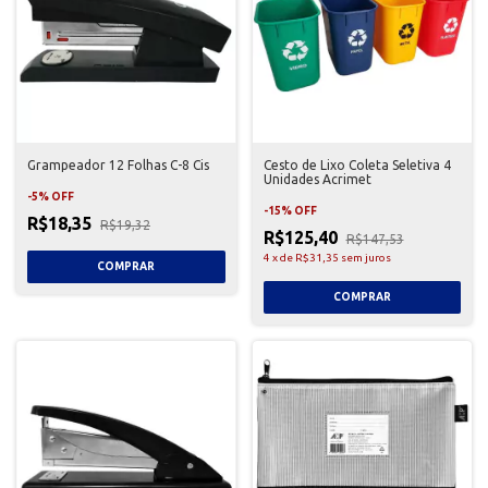
Grampeador 12 Folhas C-8 Cis
Cesto de Lixo Coleta Seletiva 4
Unidades Acrimet
-
5
%
OFF
-
15
%
OFF
R$18,35
R$19,32
R$125,40
R$147,53
4
x
de
R$31,35
sem juros