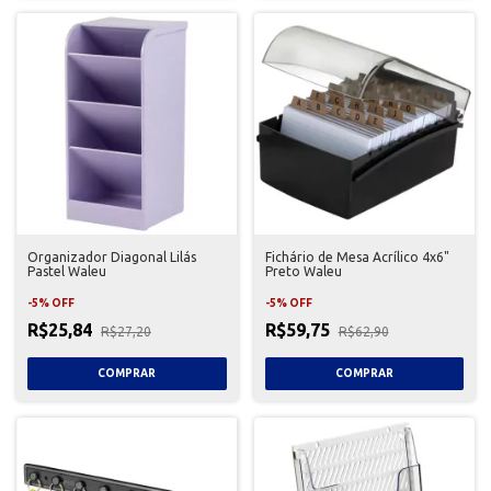
Organizador Diagonal Lilás
Fichário de Mesa Acrílico 4x6"
Pastel Waleu
Preto Waleu
-
5
%
OFF
-
5
%
OFF
R$25,84
R$59,75
R$27,20
R$62,90