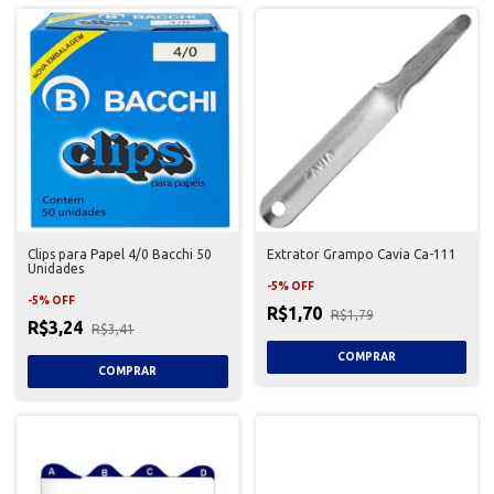
Clips para Papel 4/0 Bacchi 50
Extrator Grampo Cavia Ca-111
Unidades
-
5
%
OFF
-
5
%
OFF
R$1,70
R$1,79
R$3,24
R$3,41