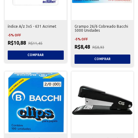
índice A/z 3x5 - 631 Acrimet
Grampo 26/6 Cobreado Bacchi
5000 Unidades
-
5
%
OFF
-
5
%
OFF
R$10,88
R$11,45
R$8,48
R$8,93