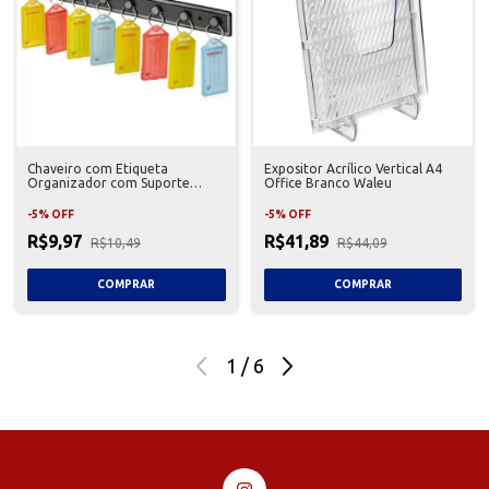
Chaveiro com Etiqueta
Expositor Acrílico Vertical A4
Organizador com Suporte
Office Branco Waleu
Waleu 8 Unidades
-
5
%
OFF
-
5
%
OFF
R$9,97
R$41,89
R$10,49
R$44,09
1
/
6