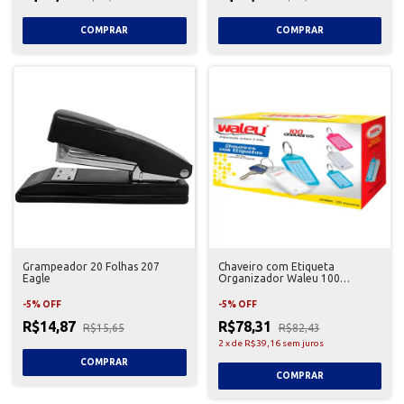
Grampeador 20 Folhas 207
Chaveiro com Etiqueta
Eagle
Organizador Waleu 100
Unidades
-
5
%
OFF
-
5
%
OFF
R$14,87
R$78,31
R$15,65
R$82,43
2
x
de
R$39,16
sem juros