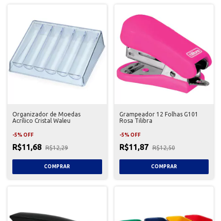
Organizador de Moedas
Grampeador 12 Folhas G101
Acrílico Cristal Waleu
Rosa Tilibra
-
5
%
OFF
-
5
%
OFF
R$11,68
R$11,87
R$12,29
R$12,50