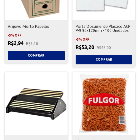
Arquivo Morto Papelão
Porta Documento Plástico ACP
P-9 90x120mm - 100 Unidades
-
5
%
OFF
-
5
%
OFF
R$2,94
R$3,10
R$53,20
R$56,00