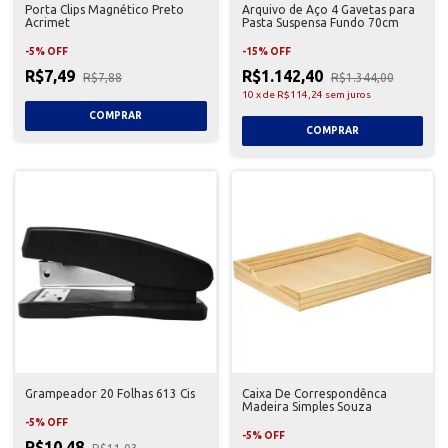
Porta Clips Magnético Preto
Arquivo de Aço 4 Gavetas para
Acrimet
Pasta Suspensa Fundo 70cm
-
5
%
OFF
-
15
%
OFF
R$7,49
R$1.142,40
R$7,88
R$1.344,00
10
x
de
R$114,24
sem juros
Grampeador 20 Folhas 613 Cis
Caixa De Correspondênca
Madeira Simples Souza
-
5
%
OFF
-
5
%
OFF
R$10,48