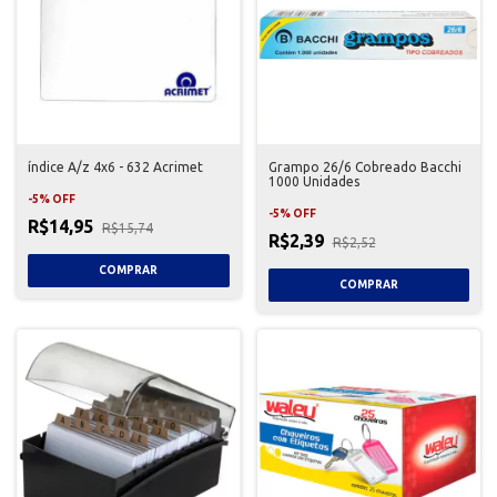
índice A/z 4x6 - 632 Acrimet
Grampo 26/6 Cobreado Bacchi
1000 Unidades
-
5
%
OFF
-
5
%
OFF
R$14,95
R$15,74
R$2,39
R$2,52