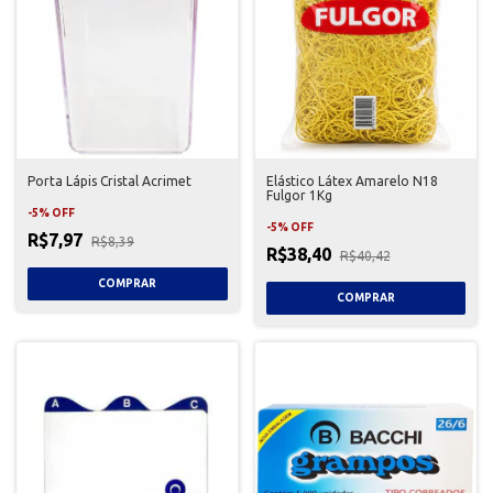
Porta Lápis Cristal Acrimet
Elástico Látex Amarelo N18
Fulgor 1Kg
-
5
%
OFF
-
5
%
OFF
R$7,97
R$8,39
R$38,40
R$40,42