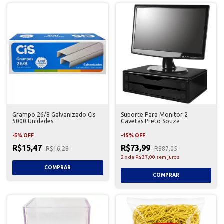
Grampo 26/8 Galvanizado Cis
Suporte Para Monitor 2
5000 Unidades
Gavetas Preto Souza
-
5
%
OFF
-
15
%
OFF
R$15,47
R$73,99
R$16,28
R$87,05
2
x
de
R$37,00
sem juros