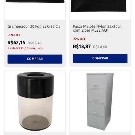
Grampeador 20 Folhas C-26 Cis
Pasta Malote Nylon 22x30cm
com Ziper ML22 ACP
-
5
%
OFF
-
5
%
OFF
R$62,15
R$65,42
R$13,87
R$14,60
2
x
de
R$31,08
sem juros