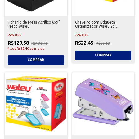
Fichário de Mesa Acrílico 6x9"
Chaveiro com Etiqueta
Preto Waleu
Organizador Waleu 25
Unidades
-
5
%
OFF
-
5
%
OFF
R$129,58
R$22,45
R$136,40
R$23,63
4
x
de
R$32,40
sem juros