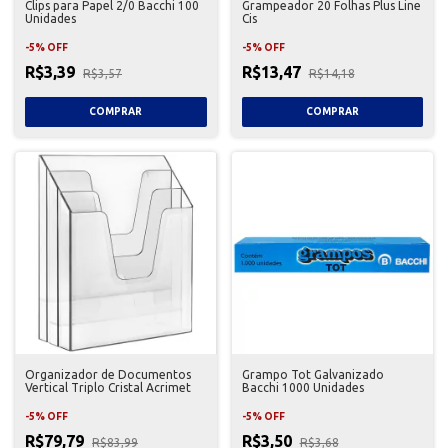
Clips para Papel 2/0 Bacchi 100
Grampeador 20 Folhas Plus Line
Unidades
Cis
-
5
%
OFF
-
5
%
OFF
R$3,39
R$13,47
R$3,57
R$14,18
Organizador de Documentos
Grampo Tot Galvanizado
Vertical Triplo Cristal Acrimet
Bacchi 1000 Unidades
-
5
%
OFF
-
5
%
OFF
R$79,79
R$3,50
R$83,99
R$3,68