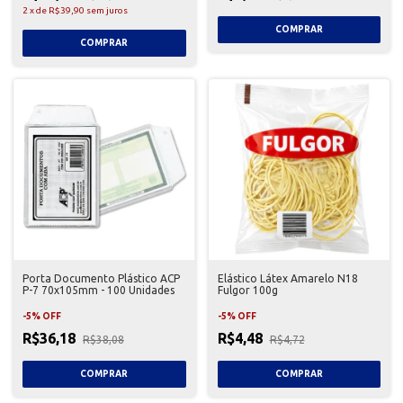
2
x
de
R$39,90
sem juros
Porta Documento Plástico ACP
Elástico Látex Amarelo N18
P-7 70x105mm - 100 Unidades
Fulgor 100g
-
5
%
OFF
-
5
%
OFF
R$36,18
R$4,48
R$38,08
R$4,72