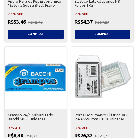
Apoio Para os Pés Ergonômico
Elástico Látex Japonês N8
Madeira Souza Black Piano
Fulgor 1Kg
-
15
%
OFF
-
5
%
OFF
R$53,46
R$54,37
R$62,90
R$57,23
Grampo 26/6 Galvanizado
Porta Documento Plástico ACP
Bacchi 5000 Unidades
P-6 65x90mm - 100 Unidades
-
5
%
OFF
-
5
%
OFF
R$8,48
R$26,32
R$8,93
R$27,71