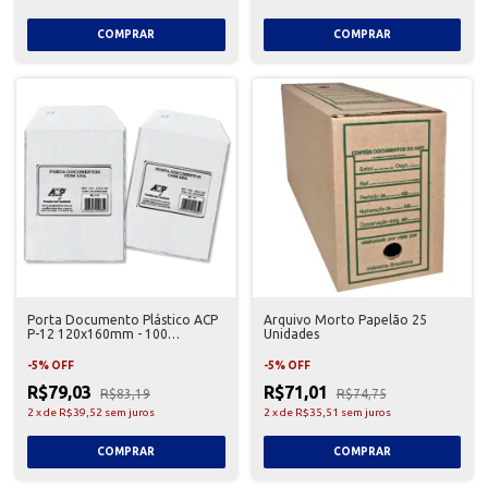
Porta Documento Plástico ACP
Arquivo Morto Papelão 25
P-12 120x160mm - 100
Unidades
Unidades
-
5
%
OFF
-
5
%
OFF
R$79,03
R$71,01
R$83,19
R$74,75
2
x
de
R$39,52
sem juros
2
x
de
R$35,51
sem juros