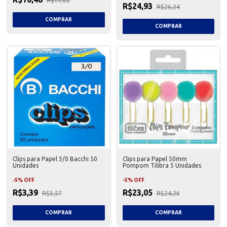
R$11,03
R$24,93
R$26,24
Clips para Papel 3/0 Bacchi 50
Clips para Papel 50mm
Unidades
Pompom Tilibra 5 Unidades
-
5
%
OFF
-
5
%
OFF
R$3,39
R$23,05
R$3,57
R$24,26