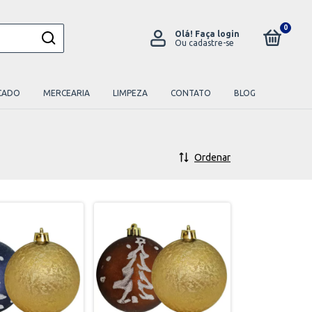
0
Olá!
Faça login
Ou cadastre-se
CADO
MERCEARIA
LIMPEZA
CONTATO
BLOG
Ordenar