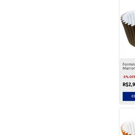
Formin
Marrom
-
5
%
OF
R$2,