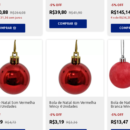
F
-
5
%
OFF
-
5
%
OFF
0,88
R$39,80
R$145,1
R$264,08
R$41,90
31,36
sem juros
4
x
de
R$36,2
e Natal 5cm Vermelha
Bola de Natal 4cm Vermelha
Bola de Na
4 Unidades
Wincy 4 Unidades
Branca Win
F
-
5
%
OFF
-
5
%
OFF
49
R$3,19
R$13,47
R$4,73
R$3,36