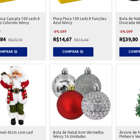
isca Cascata 100 Leds 8
Pisca Pisca 100 Leds 8 Funções
Bola de Nat
s Colorido Wincy
Azul Wincy
Dourada Wi
F
-
5
%
OFF
-
5
%
OFF
,84
R$14,67
R$39,80
R$25,10
R$15,44
Noel 45cm com Led
Bola de Natal 6cm Vermelha
Árvore de 
Wincy 16 Unidades
Pinheiro Ve