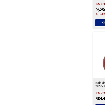
-
5
%
OF
R$25
8
x
de
R$
Bola d
Wincy 
-
5
%
OF
R$4,