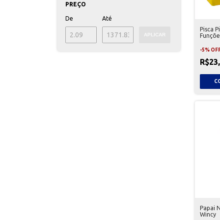
PREÇO
De
Até
Pisca P
APLICAR
Funçõe
-
5
%
OF
R$23
Papai 
Wincy