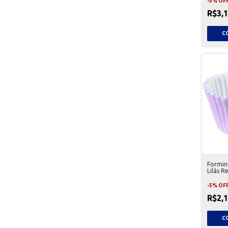
-
5
%
OF
R$3,
Formin
Lilás R
-
5
%
OF
R$2,