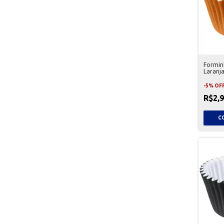
Formin
Laranj
-
5
%
OF
R$2,