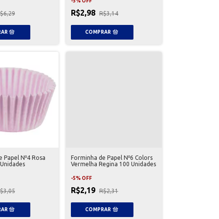
-
5
%
OFF
R$2,98
$6,29
R$3,14
e Papel Nº4 Rosa
Forminha de Papel Nº6 Colors
 Unidades
Vermelha Regina 100 Unidades
-
5
%
OFF
R$2,19
$3,05
R$2,31