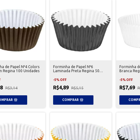
ha de Papel Nº4 Colors
Forminha de Papel Nº6
Forminha d
 Regina 100 Unidades
Laminada Preta Regina 50
Branca Reg
Unidades
F
-
5
%
OFF
-
5
%
OFF
98
R$4,89
R$7,69
R$3,14
R$5,15
R