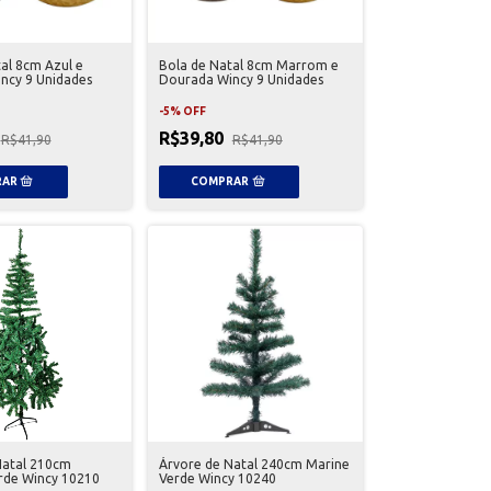
al 8cm Azul e
Bola de Natal 8cm Marrom e
ncy 9 Unidades
Dourada Wincy 9 Unidades
-
5
%
OFF
R$39,80
R$41,90
R$41,90
Natal 210cm
Árvore de Natal 240cm Marine
rde Wincy 10210
Verde Wincy 10240