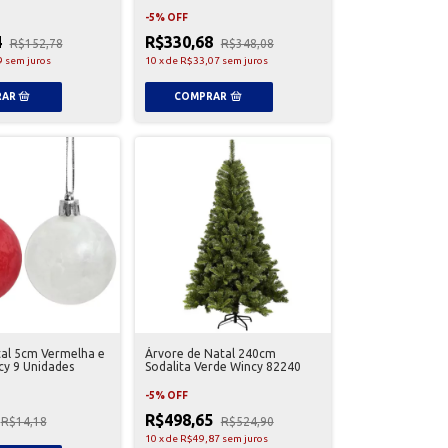
-
5
%
OFF
4
R$330,68
R$152,78
R$348,08
9
sem juros
10
x
de
R$33,07
sem juros
tal 5cm Vermelha e
Árvore de Natal 240cm
cy 9 Unidades
Sodalita Verde Wincy 82240
-
5
%
OFF
R$498,65
R$14,18
R$524,90
10
x
de
R$49,87
sem juros