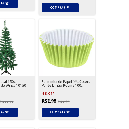
Natal 150cm
Forminha de Papel Nº4 Colors
rde Wincy 10150
Verde Limão Regina 100
Unidades
-
5
%
OFF
R$2,98
R$62,90
R$3,14