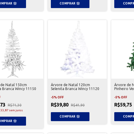
 de Natal 150cm
Árvore de Natal 120cm
Árvore de 
ta Branca Wincy 11150
Selenita Branca Wincy 11120
Pinheiro Ve
F
-
5
%
OFF
-
5
%
OFF
,73
R$39,80
R$59,75
R$71,30
R$41,90
33,87
sem juros