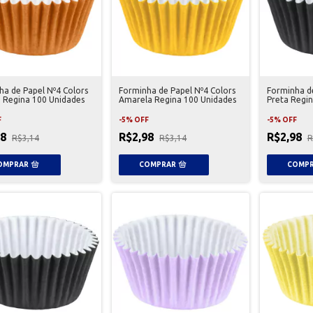
ha de Papel Nº4 Colors
Forminha de Papel Nº4 Colors
Forminha de
a Regina 100 Unidades
Amarela Regina 100 Unidades
Preta Regin
F
-
5
%
OFF
-
5
%
OFF
98
R$2,98
R$2,98
R$3,14
R$3,14
R