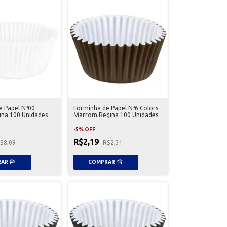
e Papel Nº00
Forminha de Papel Nº6 Colors
ina 100 Unidades
Marrom Regina 100 Unidades
-
5
%
OFF
R$2,19
$8,09
R$2,31