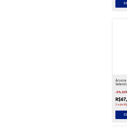
Árvore
Seleni
-
5
%
OF
R$67
2
x
de
R$