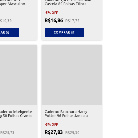
pper Masculino
Castela 80 Folhas Tilibra
-
5
%
OFF
R$16,86
$10,39
R$17,75
Caderno Inteligente
Caderno Brochura Harry
g 50 Folhas Grande
Potter 96 Folhas Jandaia
-
5
%
OFF
R$27,83
R$25,73
R$29,30