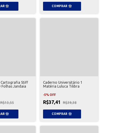
Cartografia Stiff
Caderno Universitário 1
0 Folhas Jandaia
Matéria Luluca Tilibra
-
5
%
OFF
R$37,41
R$13,55
R$39,38