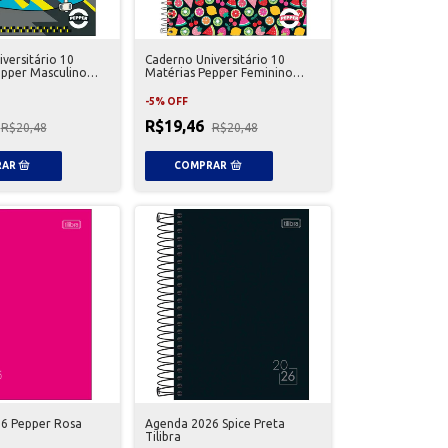
versitário 10
Caderno Universitário 10
epper Masculino
Matérias Pepper Feminino
Tilibra
-
5
%
OFF
R$19,46
R$20,48
R$20,48
6 Pepper Rosa
Agenda 2026 Spice Preta
Tilibra