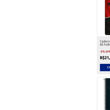
Cadern
80 Fol
-
5
%
OF
R$21