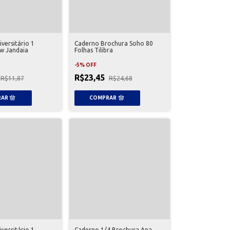
versitário 1
Caderno Brochura Soho 80
ow Jandaia
Folhas Tilibra
-
5
%
OFF
R$23,45
R$11,87
R$24,68
versitário 1
Caderno 1/4 Brochura Ana