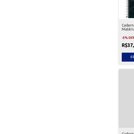
Caderno
Matéria
-
5
%
OF
R$37
Cadern