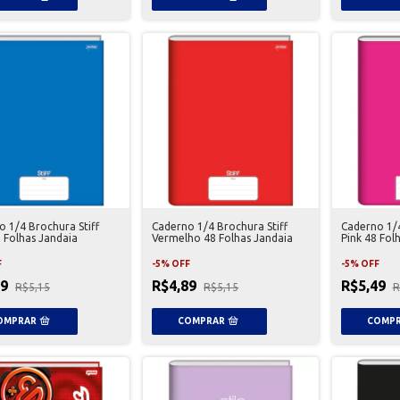
 1/4 Brochura Stiff
Caderno 1/4 Brochura Stiff
Caderno 1/4
 Folhas Jandaia
Vermelho 48 Folhas Jandaia
Pink 48 Fol
F
-
5
%
OFF
-
5
%
OFF
89
R$4,89
R$5,49
R$5,15
R$5,15
R