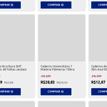
o Brochura Stiff
Caderno Universitário 1
Caderno de 
o 48 Folhas Jandaia
Matéria Palmeiras Tilibra
Slim Azul 8
F
-
5
%
OFF
-
5
%
OFF
49
R$28,83
R$12,87
R$7,88
R$30,35