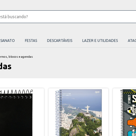
ESANATO
FESTAS
DESCARTÁVEIS
LAZER E UTILIDADES
ATA
rnos, blocos e agendas
das