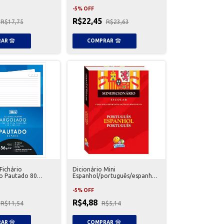
-
5
%
OFF
R$22,45
R$17,75
R$23,63
Fichário
Dicionário Mini
io Pautado 80
Espanhol/português/espanhol
ra
Todolivro
-
5
%
OFF
R$4,88
R$11,54
R$5,14