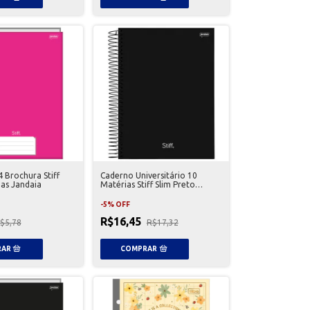
 Brochura Stiff
Caderno Universitário 10
has Jandaia
Matérias Stiff Slim Preto
Jandaia
-
5
%
OFF
R$16,45
$5,78
R$17,32