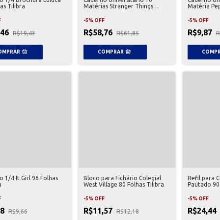
as Tilibra
Matérias Stranger Things
Matéria Pe
Tilibra
Tilibra
F
-
5
%
OFF
-
5
%
OFF
,46
R$58,76
R$9,87
R$19,43
R$61,85
R
 1/4 It Girl 96 Folhas
Bloco para Fichário Colegial
Refil para 
a
West Village 80 Folhas Tilibra
Pautado 90
F
-
5
%
OFF
-
5
%
OFF
18
R$11,57
R$24,44
R$9,66
R$12,18