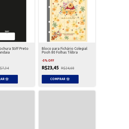
chura Stiff Preto
Bloco para Fichário Colegial
andaia
Pooh 80 Folhas Tilibra
-
5
%
OFF
R$23,45
$7,34
R$24,68