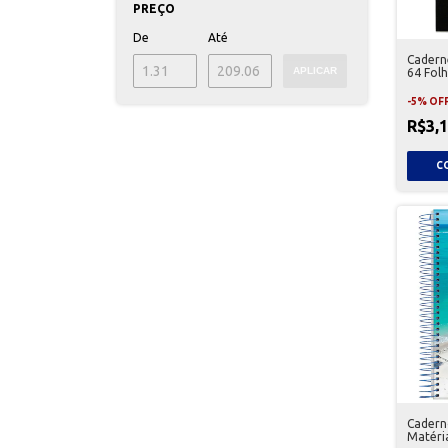
PREÇO
De
Até
Cadern
APLICAR
64 Fol
-
5
%
OF
R$3,
Caderno
Matéria