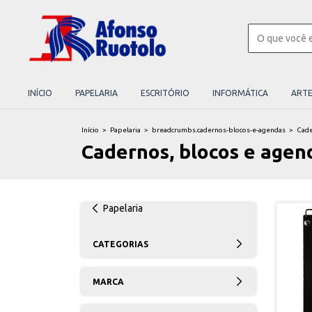
INÍCIO
PAPELARIA
ESCRITÓRIO
INFORMÁTICA
ART
Início
>
Papelaria
>
breadcrumbs.cadernos-blocos-e-agendas
>
Cade
Cadernos, blocos e agen
Papelaria
CATEGORIAS
MARCA