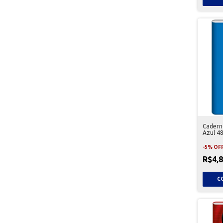
Caderno
Azul 48
-
5
%
OF
R$4,