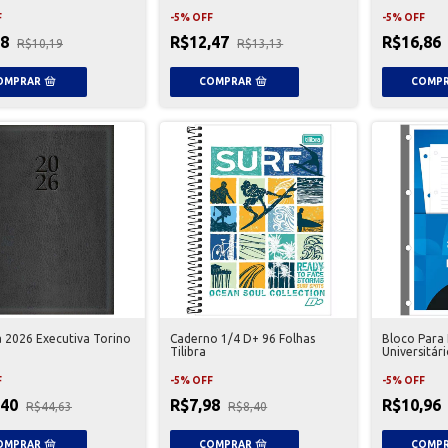
F
-
5
%
OFF
-
5
%
OFF
68
R$12,47
R$16,86
R$10,19
R$13,13
 2026 Executiva Torino
Caderno 1/4 D+ 96 Folhas
Bloco Para 
Tilibra
Universitár
Folhas Tilib
F
-
5
%
OFF
-
5
%
OFF
,40
R$7,98
R$10,96
R$44,63
R$8,40