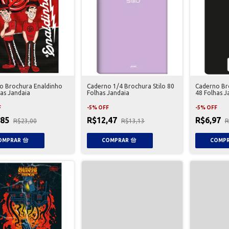
o Brochura Enaldinho
Caderno 1/4 Brochura Stilo 80
Caderno Bro
has Jandaia
Folhas Jandaia
48 Folhas J
F
-
5
%
OFF
-
5
%
OFF
,85
R$12,47
R$6,97
R$23,00
R$13,13
R