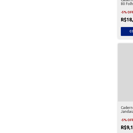
80 Folh
-
5
%
OF
R$18
Caderno
Jandai
-
5
%
OF
R$9,