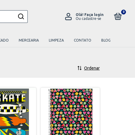
0
Olá!
Faça login
Ou cadastre-se
CADO
MERCEARIA
LIMPEZA
CONTATO
BLOG
Ordenar