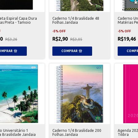
eta Espiral Capa Dura
Caderno 1/4 Brasilidade 48
Caderno Uni
has Preta - Tamoio
Folhas Jandaia
Matérias P
Tilibra
F
-
5
%
OFF
-
5
%
OFF
10
R$2,90
R$19,46
R$3,26
R$3,05
 Universitário 1
Caderno 1/4 Brasilidade 200
Agenda 202
 Brasilidade Jandaia
Folhas Jandaia
Tilibra