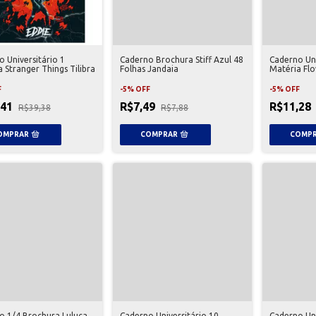
 Universitário 1
Caderno Brochura Stiff Azul 48
Caderno Uni
 Stranger Things Tilibra
Folhas Jandaia
Matéria Fl
F
-
5
%
OFF
-
5
%
OFF
,41
R$7,49
R$11,28
R$39,38
R$7,88
o 1/4 Brochura Luluca
Caderno Universitário 10
Caderno Uni