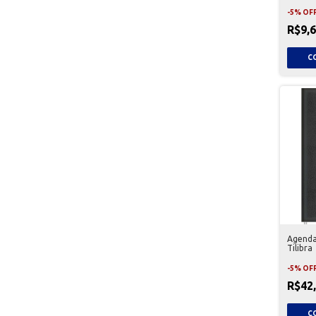
-
5
%
OF
R$9,
Agenda
Tilibra
-
5
%
OF
R$42