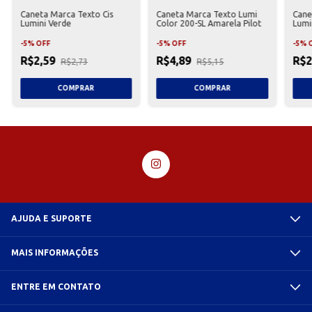
Caneta Marca Texto Cis
Caneta Marca Texto Lumi
Cane
Lumini Verde
Color 200-SL Amarela Pilot
Lumi
-
5
%
OFF
-
5
%
OFF
-
5
%
R$2,59
R$4,89
R$2
R$2,73
R$5,15
AJUDA E SUPORTE
MAIS INFORMAÇÕES
ENTRE EM CONTATO