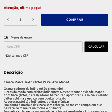
Atenção, última peça!
ALTERAR CEP
Entregas para o CEP:
Meios de envio
CALCULAR
Não sei meu CEP
Descrição
Caneta Marca Texto Glitter Pastel Azul Maped
Os marcadores de brilho estão chegando!
Tintas da moda com efeitos brilhantes! A estonteante novidade Maped
Com tinta glitter, os realçadores Glitter irão aprimorar sua mídia. O efeito
glitter sublima a escrita, sem ocultar o texto
As cores pastel são brilhantes, bonitas e únicas
Sua ponta é macia e deslizará sem esforço, ao mesmo tempo em que
destaca de maneira uniforme e brilhante
Sua beleza não exclui sua qualidade: a tinta é resistente a fotocopiadoras