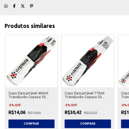
Produtos similares
Copo Descartável 400ml
Copo Descartável 770ml
Copo
Translúcido Copaza 50
Translúcido Copaza 50
Tran
Unidades
Unidades
Unid
-
5
%
OFF
-
5
%
OFF
-
5
%
R$14,06
R$30,42
R$1
R$14,80
R$32,02