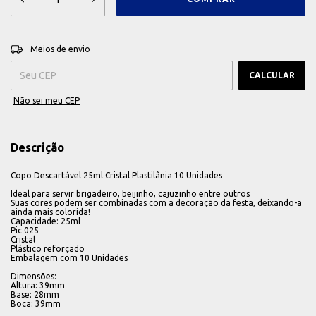
ALTERAR CEP
Entregas para o CEP:
Meios de envio
CALCULAR
Não sei meu CEP
Descrição
Copo Descartável 25ml Cristal Plastilânia 10 Unidades
Ideal para servir brigadeiro, beijinho, cajuzinho entre outros
Suas cores podem ser combinadas com a decoração da festa, deixando-a
ainda mais colorida!
Capacidade: 25ml
Pic 025
Cristal
Plástico reforçado
Embalagem com 10 Unidades
Dimensões:
Altura: 39mm
Base: 28mm
Boca: 39mm