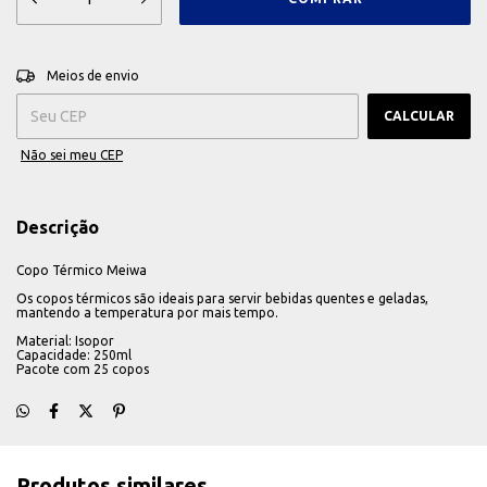
ALTERAR CEP
Entregas para o CEP:
Meios de envio
CALCULAR
Não sei meu CEP
Descrição
Copo Térmico Meiwa
Os copos térmicos são ideais para servir bebidas quentes e geladas,
mantendo a temperatura por mais tempo.
Material: Isopor
Capacidade: 250ml
Pacote com 25 copos
Produtos similares