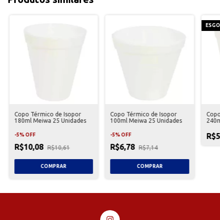
ESG
Copo Térmico de Isopor
Copo Térmico de Isopor
Copo
180ml Meiwa 25 Unidades
100ml Meiwa 25 Unidades
240m
R$5
-
5
%
OFF
-
5
%
OFF
R$10,08
R$6,78
R$10,61
R$7,14