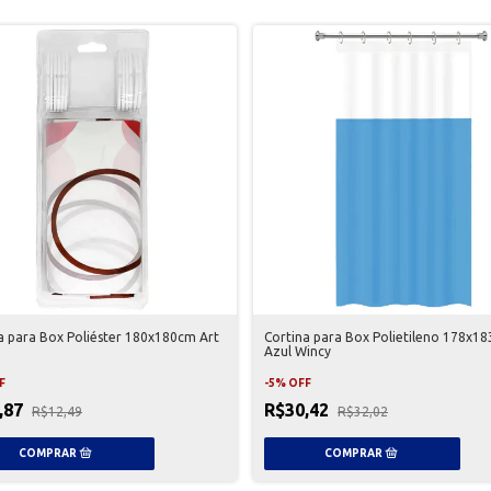
a para Box Poliéster 180x180cm Art
Cortina para Box Polietileno 178x1
Azul Wincy
F
-
5
%
OFF
,87
R$30,42
R$12,49
R$32,02