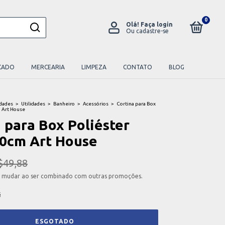
0
Olá!
Faça login
Ou cadastre-se
CADO
MERCEARIA
LIMPEZA
CONTATO
BLOG
idades
>
Utilidades
>
Banheiro
>
Acessórios
>
Cortina para Box
 Art House
 para Box Poliéster
0cm Art House
$49,88
 mudar ao ser combinado com outras promoções.
s