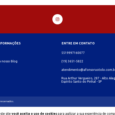
INFORMAÇÕES
ENTRE EM CONTATO
o
5519997160077
 nosso Blog
(19) 3651-5822
atendimento@afonsoruotolo.com.b
Rua Arthur Vergueiro, 287 - Alto Aleg
Espírito Santo do Pinhal - SP
 reservados.
ste site
você aceita o uso de cookies
para agilizar a sua experiência de comp