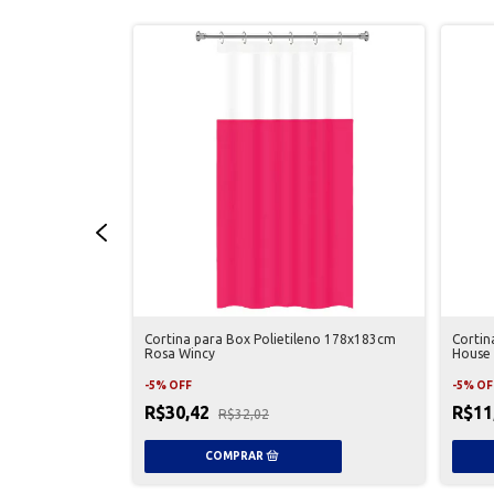
do Black Mate
Cortina para Box Polietileno 178x183cm
Cortin
Rosa Wincy
House
-
5
%
OFF
-
5
%
OF
R$30,42
R$11
R$32,02