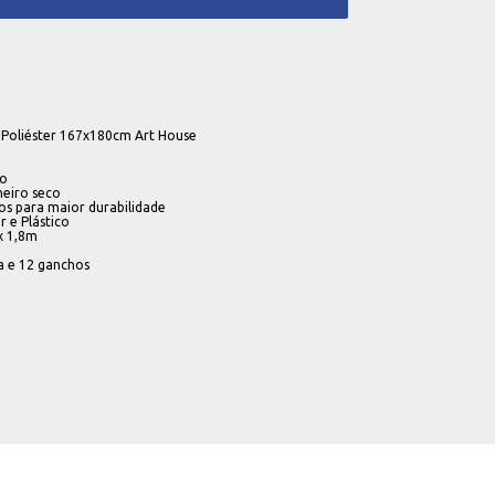
 Poliéster 167x180cm Art House
co
eiro seco
os para maior durabilidade
r e Plástico
x 1,8m
a e 12 ganchos