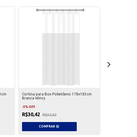
ESGOTADO
83cm
Cortina para Box Polietileno 178x183cm
Kit de Banheiro 
Branca Wincy
R$62,35
-
5
%
OFF
R$65
2
x
de
R$31,18
sem j
R$30,42
R$32,02