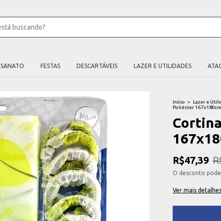
ESANATO
FESTAS
DESCARTÁVEIS
LAZER E UTILIDADES
ATA
Início
>
Lazer e Util
Poliéster 167x180cm
Cortina
167x18
R$47,39
R
O desconto pode
Ver mais detalhe