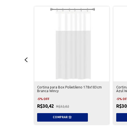
do Black Mate
Cortina para Box Polietileno 178x183cm
Cortin
Branca Wincy
Azul W
-
5
%
OFF
-
5
%
OF
R$30,42
R$30
R$32,02