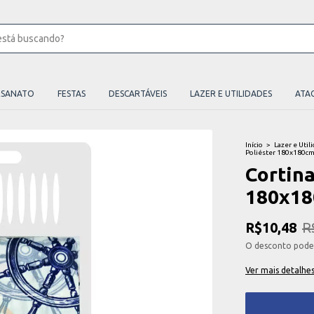
ESANATO
FESTAS
DESCARTÁVEIS
LAZER E UTILIDADES
ATA
Início
>
Lazer e Util
Poliéster 180x180cm
Cortina
180x18
R$10,48
R
O desconto pode
Ver mais detalhe