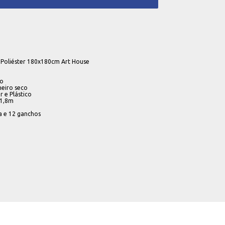
 Poliéster 180x180cm Art House
co
eiro seco
r e Plástico
 1,8m
a e 12 ganchos