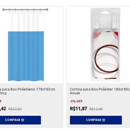
a para Box Polietileno 178x183cm
Cortina para Box Poliéster 180x180
incy
House
F
-
5
%
OFF
,42
R$11,87
R$32,02
R$12,49