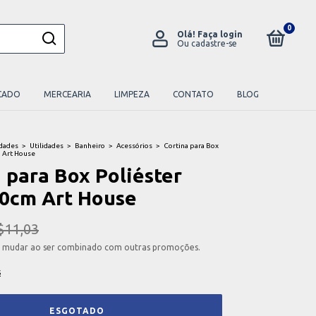
0
Olá!
Faça login
Ou cadastre-se
CADO
MERCEARIA
LIMPEZA
CONTATO
BLOG
idades
>
Utilidades
>
Banheiro
>
Acessórios
>
Cortina para Box
 Art House
 para Box Poliéster
0cm Art House
$11,03
 mudar ao ser combinado com outras promoções.
s