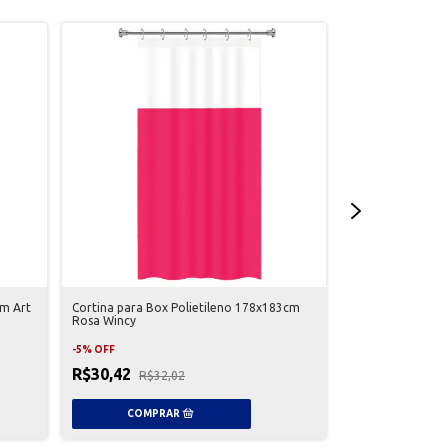
ESGOTADO
cm Art
Cortina para Box Polietileno 178x183cm
Cortina para Box
Rosa Wincy
House
-
5
%
OFF
R$11,87
R$12
R$30,42
R$32,02