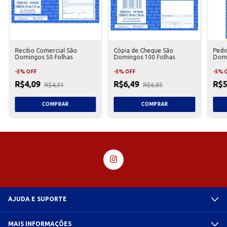
Recibo Comercial São
Cópia de Cheque São
Pedi
Domingos 50 Folhas
Domingos 100 Folhas
Domi
-
5
%
OFF
-
5
%
OFF
-
5
%
R$4,09
R$6,49
R$5
R$4,31
R$6,83
AJUDA E SUPORTE
MAIS INFORMAÇÕES