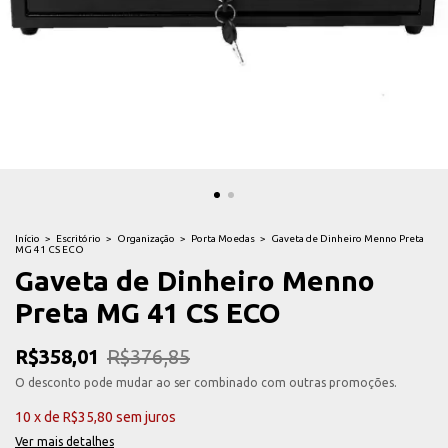
Início
>
Escritório
>
Organização
>
Porta Moedas
>
Gaveta de Dinheiro Menno Preta
MG 41 CS ECO
Gaveta de Dinheiro Menno
Preta MG 41 CS ECO
R$358,01
R$376,85
O desconto pode mudar ao ser combinado com outras promoções.
10
x
de
R$35,80
sem juros
Ver mais detalhes