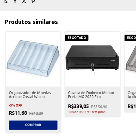
Produtos similares
ESGOTADO
ESG
Organizador de Moedas
Gaveta de Dinheiro Menno
Orga
Acrílico Cristal Waleu
Preta MG 2020 Eco
Acrí
R$339,05
R$1
-
5
%
OFF
R$356,90
R$11,68
10
x
de
R$33,91
sem juros
R$12,29