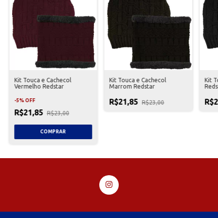
Kit Touca e Cachecol
Kit Touca e Cachecol
Kit 
Vermelho Redstar
Marrom Redstar
Reds
R$21,85
R$2
-
5
%
OFF
R$23,00
R$21,85
R$23,00