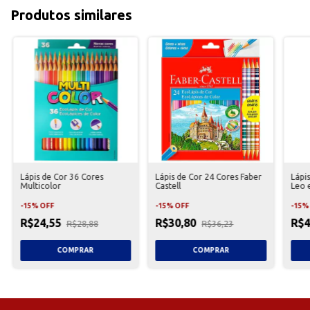
Produtos similares
Lápis de Cor 36 Cores
Lápis de Cor 24 Cores Faber
Lápi
Multicolor
Castell
Leo 
-
15
%
OFF
-
15
%
OFF
-
15
R$24,55
R$30,80
R$4
R$28,88
R$36,23