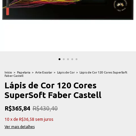
Início
>
Papelaria
>
Arte Escolar
>
Lápis de Cor
>
Lápis de Cor 120 Cores SuperSoft
Faber Castell
Lápis de Cor 120 Cores
SuperSoft Faber Castell
R$365,84
R$430,40
10
x
de
R$36,58
sem juros
Ver mais detalhes