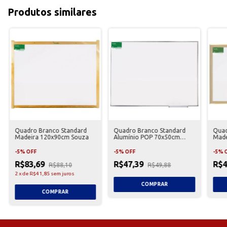
Produtos similares
Quadro Branco Standard
Quadro Branco Standard
Quad
Madeira 120x90cm Souza
Alumínio POP 70x50cm
Made
Souza
-
5
%
OFF
-
5
%
OFF
-
5
%
R$83,69
R$47,39
R$4
R$88,10
R$49,88
2
x
de
R$41,85
sem juros