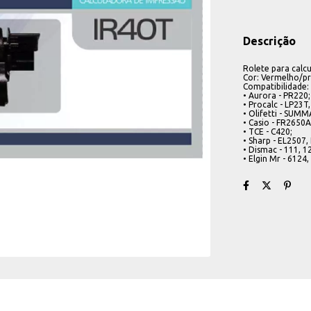
Descrição
Rolete para calc
Cor: Vermelho/p
Compatibilidade:
• Aurora - PR220;
• Procalc - LP23T
• Olifetti - SU
• Casio - FR2650A
• TCE - C420;
• Sharp - EL2507,
• Dismac - 111, 
• Elgin Mr - 612