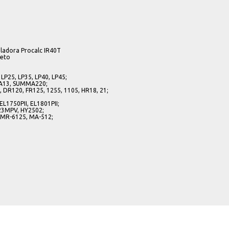
uladora Procalc IR40T
reto
, LP25, LP35, LP40, LP45;
MMA13, SUMMA220;
, DR120, FR125, 1255, 1105, HR18, 21;
 EL1750PII, EL1801PII;
123MPV, HY2502;
4, MR-6125, MA-512;