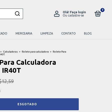
0
Olá!
Faça login
Ou cadastre-se
CADO
MERCEARIA
LIMPEZA
CONTATO
BLOG
>
Calculadoras
>
Rolete para calculadora
>
Rolete Para
IR40T
 Para Calculadora
 IR40T
$12,59
s