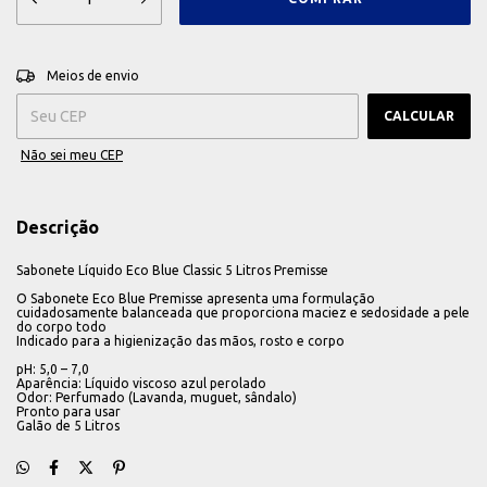
ALTERAR CEP
Entregas para o CEP:
Meios de envio
CALCULAR
Não sei meu CEP
Descrição
Sabonete Líquido Eco Blue Classic 5 Litros Premisse
O Sabonete Eco Blue Premisse apresenta uma formulação
cuidadosamente balanceada que proporciona maciez e sedosidade a pele
do corpo todo
Indicado para a higienização das mãos, rosto e corpo
pH: 5,0 – 7,0
Aparência: Líquido viscoso azul perolado
Odor: Perfumado (Lavanda, muguet, sândalo)
Pronto para usar
Galão de 5 Litros