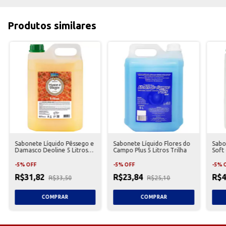
Produtos similares
Sabonete Líquido Pêssego e
Sabonete Líquido Flores do
Sabo
Damasco Deoline 5 Litros
Campo Plus 5 Litros Trilha
Soft 
Premisse
Prem
-
5
%
OFF
-
5
%
OFF
-
5
%
R$31,82
R$23,84
R$4
R$33,50
R$25,10