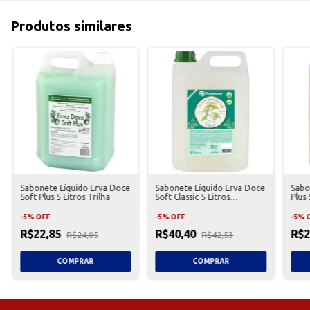
Produtos similares
Sabonete Líquido Erva Doce
Sabonete Líquido Erva Doce
Sabo
Soft Plus 5 Litros Trilha
Soft Classic 5 Litros
Plus 
Premisse
-
5
%
OFF
-
5
%
OFF
-
5
%
R$22,85
R$40,40
R$2
R$24,05
R$42,53