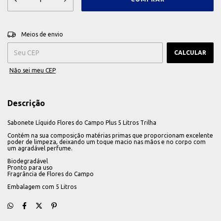
ALTERAR CEP
Entregas para o CEP:
Meios de envio
CALCULAR
Não sei meu CEP
Descrição
Sabonete Líquido Flores do Campo Plus 5 Litros Trilha
Contém na sua composição matérias primas que proporcionam excelente
poder de limpeza, deixando um toque macio nas mãos e no corpo com
um agradável perfume.
Biodegradável
Pronto para uso
Fragrância de Flores do Campo
Embalagem com 5 Litros